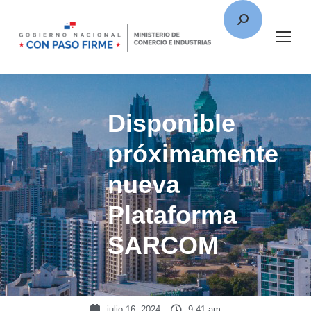
Disponible
próximamente
nueva
Plataforma
SARCOM
julio 16, 2024
9:41 am