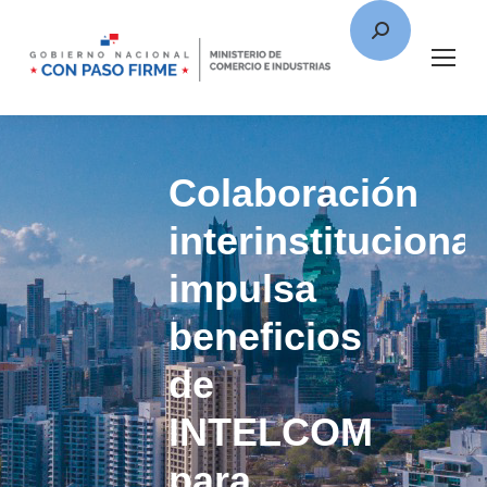
Colaboración
interinstitucional
impulsa
beneficios
de
INTELCOM
para