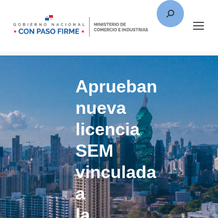
Aprueban
nueva
licencia
SEM
vinculada
a
la