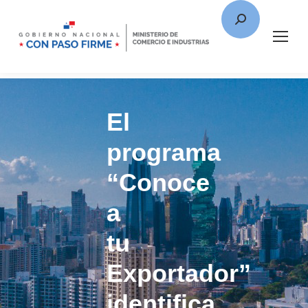
El
programa
“Conoce
a
tu
Exportador”
identifica