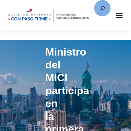
Ministro
del
MICI
participa
en
la
primera