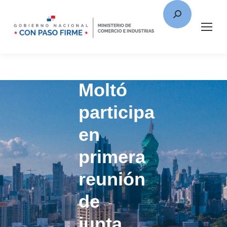
Moltó
participa
en
primera
reunión
de
junta