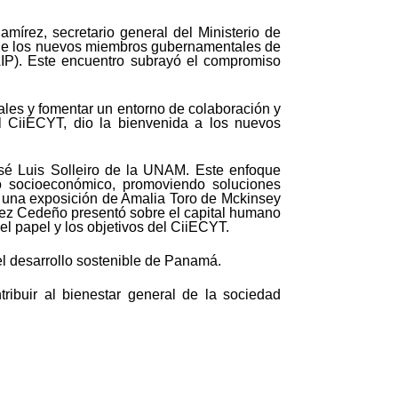
írez, secretario general del Ministerio de
ión de los nuevos miembros gubernamentales de
AIP). Este encuentro subrayó el compromiso
ales y fomentar un entorno de colaboración y
l CiiECYT, dio la bienvenida a los nuevos
José Luis Solleiro de la UNAM. Este enfoque
no socioeconómico, promoviendo soluciones
n una exposición de Amalia Toro de Mckinsey
ez Cedeño presentó sobre el capital humano
el papel y los objetivos del CiiECYT.
 el desarrollo sostenible de Panamá.
ribuir al bienestar general de la sociedad