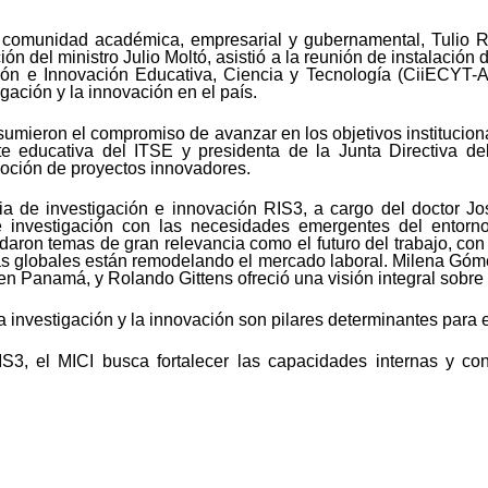
comunidad académica, empresarial y gubernamental, Tulio Ram
ión del ministro Julio Moltó, asistió a la reunión de instalac
ación e Innovación Educativa, Ciencia y Tecnología (CiiECYT-
gación y la innovación en el país.
sumieron el compromiso de avanzar en los objetivos institucion
e educativa del ITSE y presidenta de la Junta Directiva de
omoción de proyectos innovadores.
gia de investigación e innovación RIS3, a cargo del doctor 
de investigación con las necesidades emergentes del entor
daron temas de gran relevancia como el futuro del trabajo, co
s globales están remodelando el mercado laboral. Milena Góm
n Panamá, y Rolando Gittens ofreció una visión integral sobre 
la investigación y la innovación son pilares determinantes para
S3, el MICI busca fortalecer las capacidades internas y cont