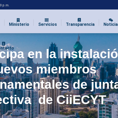
00 p.m.
Ministerio
Servicios
Transparencia
Noticia
ntacto
cipa en la instalaci
uevos miembros
namentales de junt
ectiva de CiiECYT