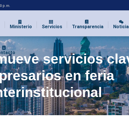
00 p.m.
Ministerio
Servicios
Transparencia
Noticia
ntacto
mueve servicios cla
resarios en feria
nterinstitucional