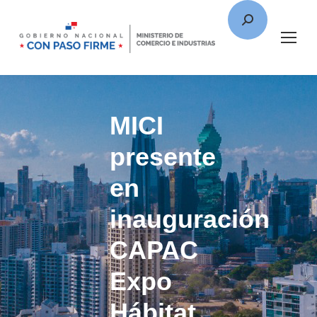
MICI
presente
en
inauguración
CAPAC
Expo
Hábitat