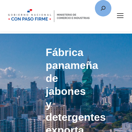
Fábrica
panameña
de
jabones
y
detergentes
exporta