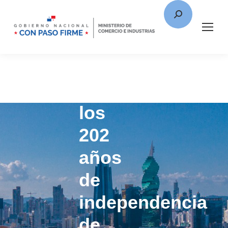
Celebramos
los
202
años
de
independencia
de