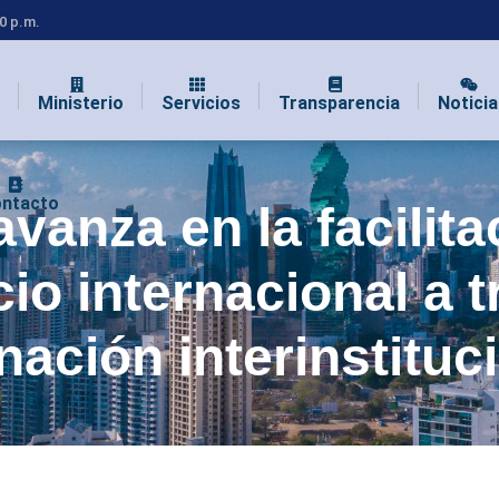
00 p.m.
Ministerio
Servicios
Transparencia
Noticia
ntacto
anza en la facilita
io internacional a 
nación interinstituc