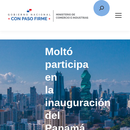
Moltó
participa
en
la
inauguración
del
Panamá