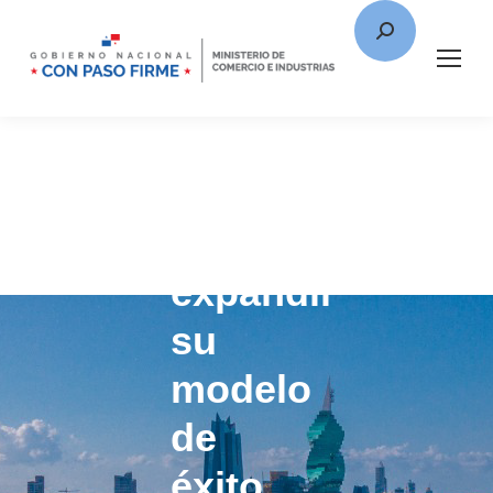
IFZA
busca
expandir
su
modelo
de
éxito