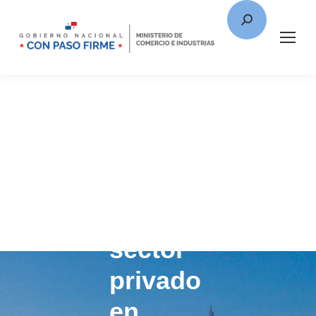
Moltó
enfatiza
relevancia
del
sector
privado
en