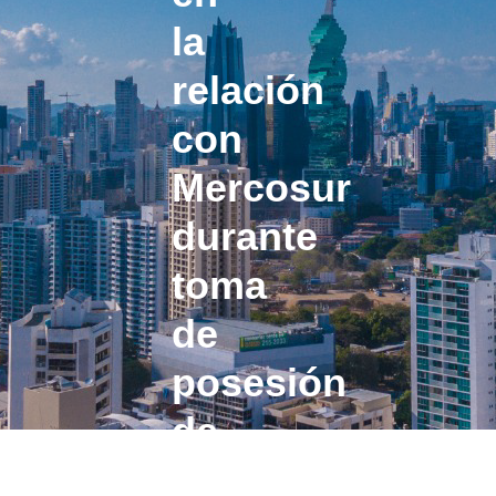
la
relación
con
Mercosur
durante
toma
de
posesión
de
junta