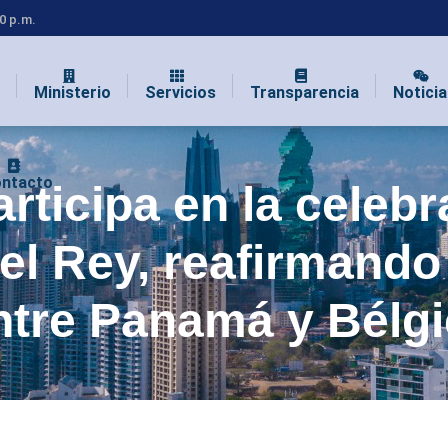
00 p.m.
Ministerio
Servicios
Transparencia
Noticia
ntacto
articipa en la celeb
del Rey, reafirmando
ntre Panamá y Bélg