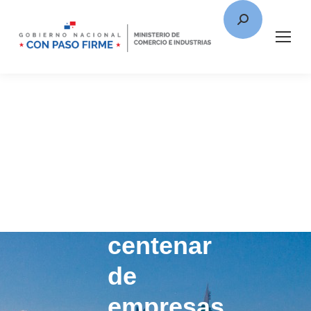
MICI
capacita
a
un
centenar
de
empresas