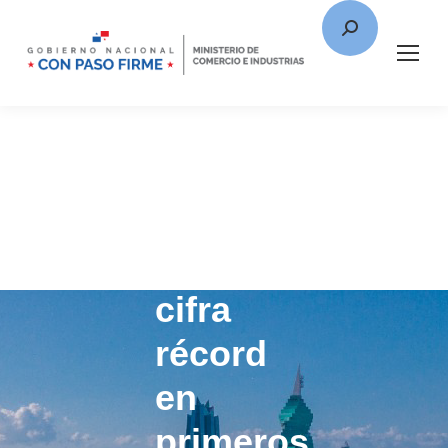
Exportaciones
panameñas
alcanzan
cifra
récord
en
primeros