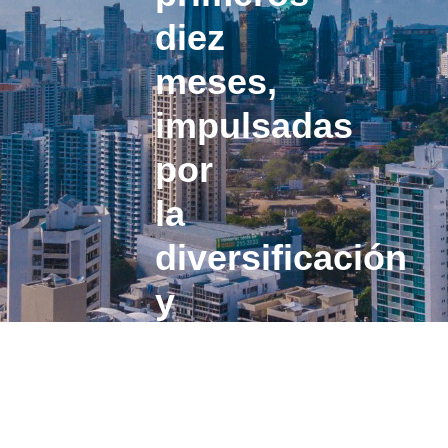
diez
meses,
impulsadas
por
la
diversificación
y
el
valor
agregado