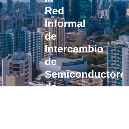
Red
Informal
de
Intercambio
de
Semiconductore
de
la
OCDE