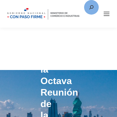
Panamá
acogió
la
Octava
Reunión
de
la