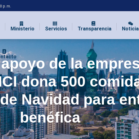
00 p.m.
Ministerio
Servicios
Transparencia
Noticia
ntacto
 apoyo de la empre
ICI dona 500 comid
 de Navidad para en
benéfica