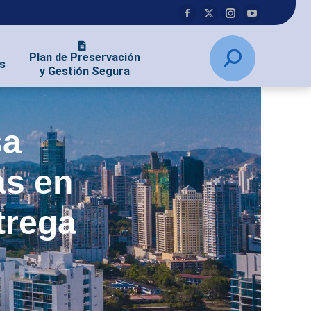
Plan de Preservación
s
y Gestión Segura
sa
as en
trega