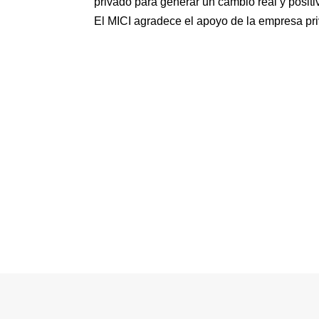
privado para generar un cambio real y positi
El MICI agradece el apoyo de la empresa pri
©MICI - 2026
Todos los derechos reservados.