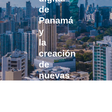
de
Panamá
y
la
creación
de
nuevas
oportunidades
en
tecnología