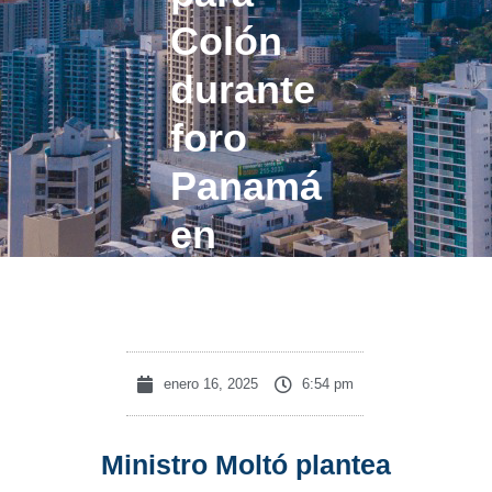
Colón
durante
foro
Panamá
en
positivo
enero 16, 2025
6:54 pm
Ministro Moltó plantea