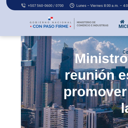
+507 560-0600 / 0700
Lunes – Viernes 8:00 a.m. – 4:
MICI
Co
Ministr
reunión e
promover 
l