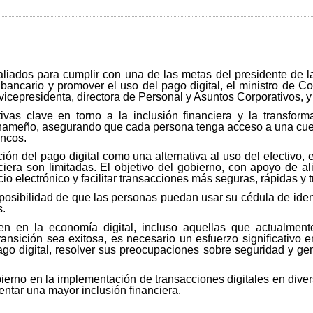
liados para cumplir con una de las metas del presidente de la
ncario y promover el uso del pago digital, el ministro de Co
 vicepresidenta, directora de Personal y Asuntos Corporativos, y
tivas clave en torno a la inclusión financiera y la transform
nameño, asegurando que cada persona tenga acceso a una cuent
ancos.
ón del pago digital como una alternativa al uso del efectivo
ciera son limitadas. El objetivo del gobierno, con apoyo de a
io electrónico y facilitar transacciones más seguras, rápidas y 
a posibilidad de que las personas puedan usar su cédula de id
s.
en en la economía digital, incluso aquellas que actualment
ransición sea exitosa, es necesario un esfuerzo significativo 
go digital, resolver sus preocupaciones sobre seguridad y g
erno en la implementación de transacciones digitales en divers
entar una mayor inclusión financiera.