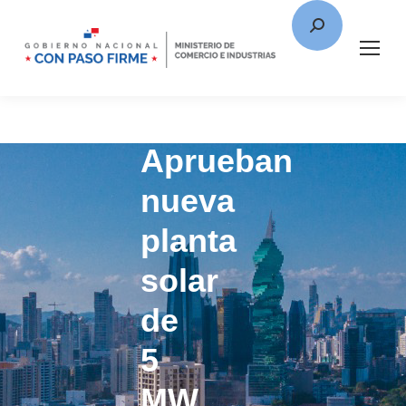
Aprueban
nueva
planta
solar
de
5
MW