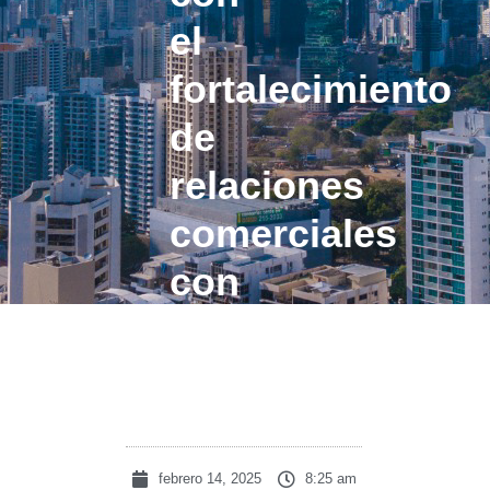
el
fortalecimiento
de
relaciones
comerciales
con
Estados
Unidos
febrero 14, 2025
8:25 am