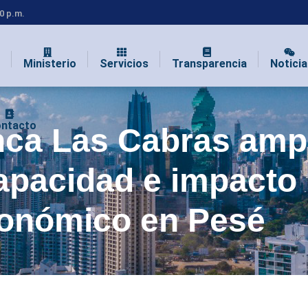
00 p.m.
Ministerio
Servicios
Transparencia
Noticia
ntacto
nca Las Cabras ampl
apacidad e impacto
onómico en Pesé