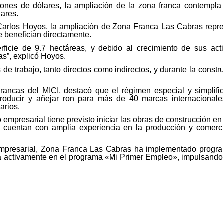
lones de dólares, la ampliación de la zona franca contempla 
lares.
 Carlos Hoyos, la ampliación de Zona Franca Las Cabras repres
 benefician directamente.
ficie de 9.7 hectáreas, y debido al crecimiento de sus act
as”, explicó Hoyos.
e trabajo, tanto directos como indirectos, y durante la constr
rancas del MICI, destacó que el régimen especial y simplif
roducir y añejar ron para más de 40 marcas internacional
arios.
empresarial tiene previsto iniciar las obras de construcción en
cuentan con amplia experiencia en la producción y comercial
empresarial, Zona Franca Las Cabras ha implementado progra
pa activamente en el programa «Mi Primer Empleo», impulsando e