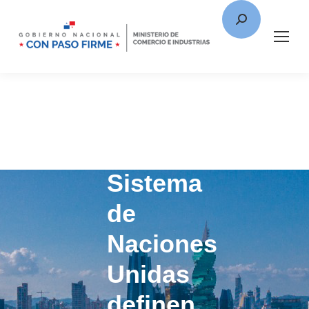
MICI
y
Sistema
de
Naciones
Unidas
definen