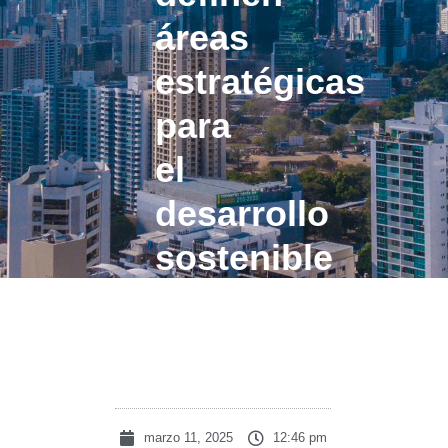
áreas
estratégicas
para
el
desarrollo
sostenible
de
Panamá
marzo 11, 2025
12:46 pm