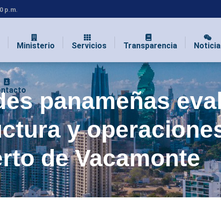
00 p.m.
Ministerio
Servicios
Transparencia
Noticia
ntacto
des panameñas eva
uctura y operacione
rto de Vacamonte