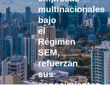
multinacionales
bajo
el
Régimen
SEM,
refuerzan
sus
conocimientos
sobre
trámites