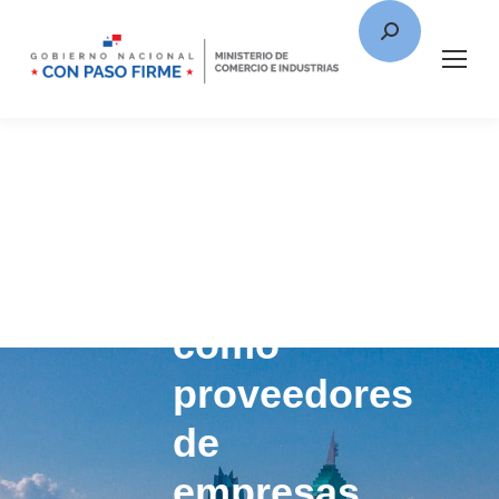
Firmas
de
abogados,
como
proveedores
de
empresas