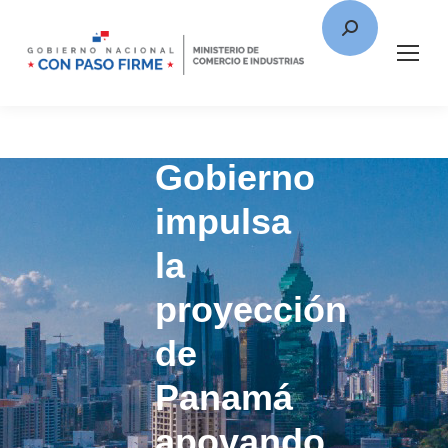
Gobierno
impulsa
la
proyección
de
Panamá
apoyando