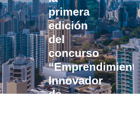
primera
edición
del
concurso
“Emprendimient
Innovador
de
Azuero
2025”