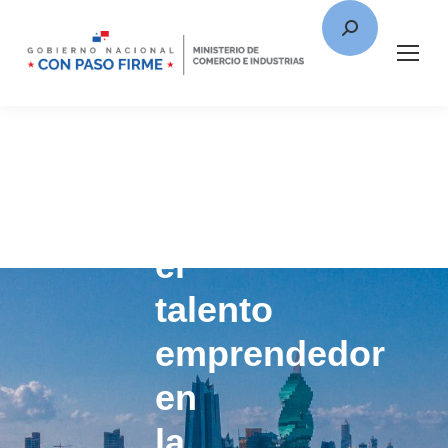
MICI
reconoce
el
talento
emprendedor
en
la