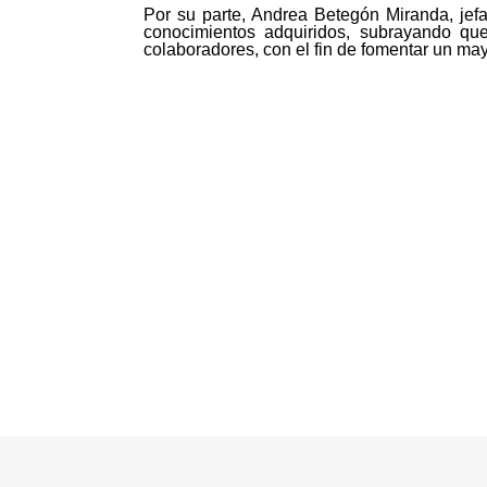
Por su parte, Andrea Betegón Miranda, jefa 
conocimientos adquiridos, subrayando que
colaboradores, con el fin de fomentar un ma
©MICI - 2026
Todos los derechos reservados.