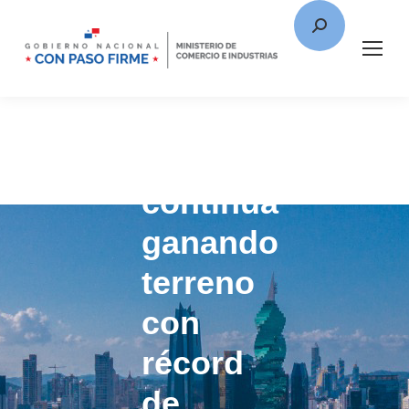
Panamá
continúa
ganando
terreno
con
récord
de