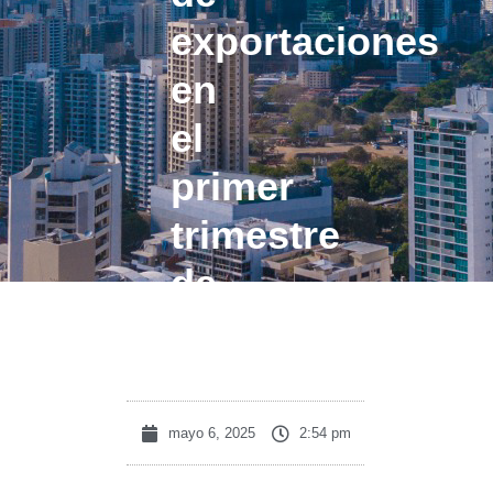
exportaciones
en
el
primer
trimestre
de
2025
mayo 6, 2025
2:54 pm