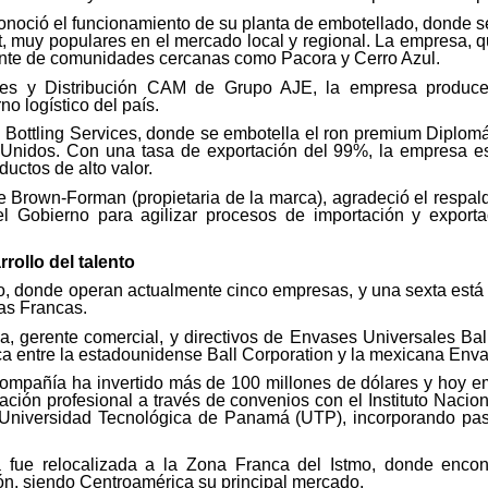
 conoció el funcionamiento de su planta de embotellado, donde 
t, muy populares en el mercado local y regional. La empresa,
ente de comunidades cercanas como Pacora y Cerro Azul.
es y Distribución CAM de Grupo AJE, la empresa produce m
o logístico del país.
al Bottling Services, donde se embotella el ron premium Diplom
Unidos. Con una tasa de exportación del 99%, la empresa 
ductos de alto valor.
de Brown-Forman (propietaria de la marca), agradeció el respald
el Gobierno para agilizar procesos de importación y export
rollo del talento
o, donde operan actualmente cinco empresas, y una sexta está pr
as Francas.
ia, gerente comercial, y directivos de Envases Universales Ball
ca entre la estadounidense Ball Corporation y la mexicana Env
mpañía ha invertido más de 100 millones de dólares y hoy em
ón profesional a través de convenios con el Instituto Nacio
Universidad Tecnológica de Panamá (UTP), incorporando pasa
a fue relocalizada a la Zona Franca del Istmo, donde encont
ón, siendo Centroamérica su principal mercado.