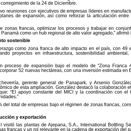
 corregimiento de la 24 de Diciembre.
uvo reuniones con ejecutivos de empresas líderes en manufactur
anes de expansión, así como reforzar la articulación entre 
de zonas francas, optimizar los procesos y trabajar en conju
a Panamá como un hub regional de alto valor agregado,” afirmó 
to sostenible
erazgo como zona franca de alto impacto en el país, con 49
ando proyectos en infraestructura, sostenibilidad ambiental
n proceso de expansión bajo el modelo de “Zona Franca 4.
orporar 52 nuevas hectáreas, con una inversión estimada en B/. 
cheverría, gerente general de Panapark, y Arsenio Gonzále
nómico de esta ampliación. González destacó la colaboración e
rque: “El apoyo constante del MICI y la coordinación con el
nidades.”
 del total de empresas bajo el régimen de zonas francas, con
ucción y exportación
I visitó las plantas de Ajepana, S.A., International Bottling 
s francas y un rol relevante en la cadena de exportación del p