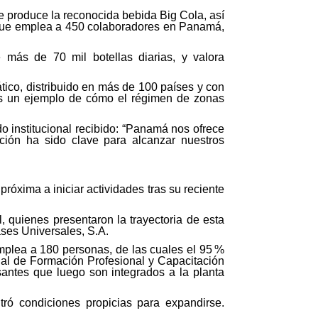
se produce la reconocida bebida Big Cola, así
 que emplea a 450 colaboradores en Panamá,
ás de 70 mil botellas diarias, y valora
ático, distribuido en más de 100 países y con
es un ejemplo de cómo el régimen de zonas
o institucional recibido: “Panamá nos ofrece
ación ha sido clave para alcanzar nuestros
óxima a iniciar actividades tras su reciente
, quienes presentaron la trayectoria de esta
ases Universales, S.A.
plea a 180 personas, de las cuales el 95 %
nal de Formación Profesional y Capacitación
ntes que luego son integrados a la planta
ró condiciones propicias para expandirse.