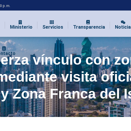
00 p.m.
Ministerio
Servicios
Transparencia
Noticia
ntacto
uerza vínculo con z
ediante visita ofici
y Zona Franca del 