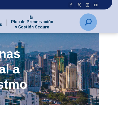
Plan de Preservación
s
y Gestión Segura
onas
al a
Istmo