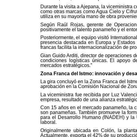
Durante la visita a Ajepana, la viceministra
como otras marcas como Agua Cielo y Cifru
utiliza en su mayoría mano de obra proveni
Según Raúl Rojas, gerente de Operacion
positivamente el talento panameño y el entorn
Posteriormente, el equipo visitó Internation
presencia destacada en Europa y Estados 
francas facilita la internacionalización de pro
Gian Guido Arditi, director de operaciones 
condiciones logísticas únicas. El apoyo d
mercados estratégicos.”
Zona Franca del Istmo: innovación y desar
La gira concluyó en la Zona Franca del Istm
aprobación en la Comisión Nacional de Zon
La viceministra fue recibida por Luz Valenc
empresa, resultado de una alianza estratégi
Con 15 años en el mercado panameño, la co
son panameñas. También promueve la formaci
para el Desarrollo Humano
(
INADEH) y la 
laboral.
Originalmente ubicada en Colón, la plant
Actualmente, exporta el 42% de su producci