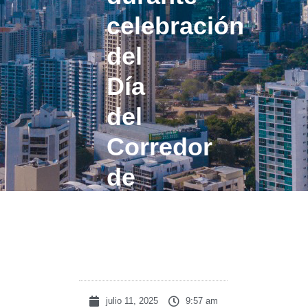
celebración
del
Día
del
Corredor
de
Bienes
Raíces
julio 11, 2025
9:57 am