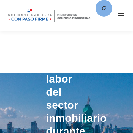
MICI
destaca
labor
del
sector
inmobiliario
durante