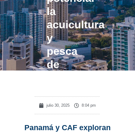
la
acuicultura
y
pesca
de
exportación
julio 30, 2025
8:04 pm
Panamá y CAF exploran