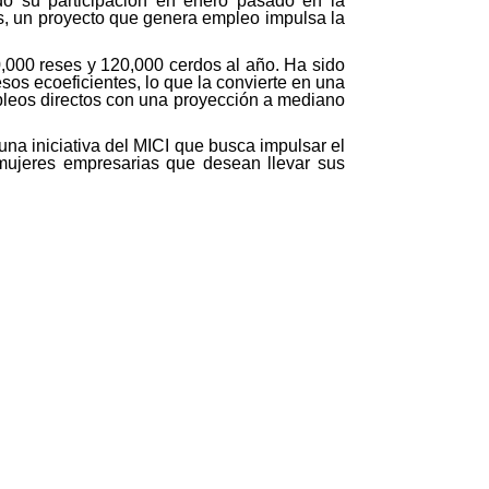
rdó su participación en enero pasado en la
s, un proyecto que genera empleo impulsa la
,000 reses y 120,000 cerdos al año. Ha sido
sos ecoeficientes, lo que la convierte en una
pleos directos con una proyección a mediano
una iniciativa del MICI que busca impulsar el
mujeres empresarias que desean llevar sus