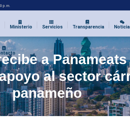
00 p.m.
Ministerio
Servicios
Transparencia
Noticia
ntacto
recibe a Panameats
apoyo al sector cár
panameño