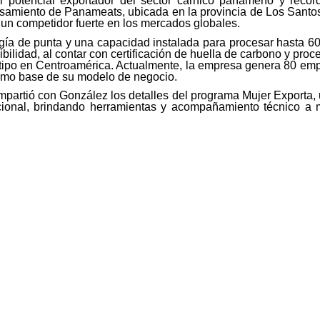
 el potencial exportador del sector cárnico panameño y reco
samiento de Panameats, ubicada en la provincia de Los Santo
n competidor fuerte en los mercados globales.
ía de punta y una capacidad instalada para procesar hasta 60
ilidad, al contar con certificación de huella de carbono y proce
 tipo en Centroamérica. Actualmente, la empresa genera 80 em
como base de su modelo de negocio.
mpartió con González los detalles del programa Mujer Exporta, 
acional, brindando herramientas y acompañamiento técnico a 