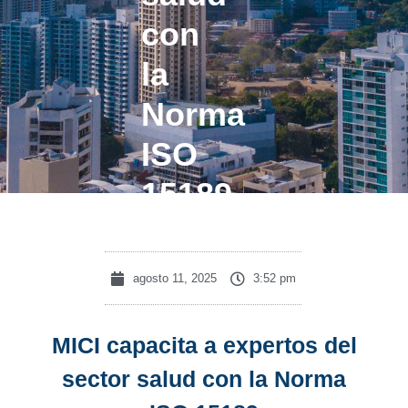
con
la
Norma
ISO
15189
agosto 11, 2025
3:52 pm
MICI capacita a expertos del
sector salud con la Norma