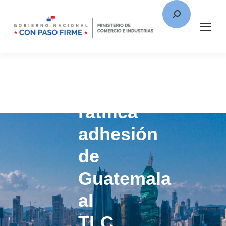
Panamá
ratifica
adhesión
de
Guatemala
al
TLC