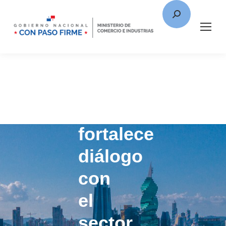
Ministro
Moltó
fortalece
diálogo
con
el
sector