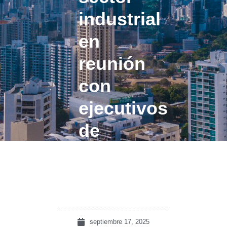
industrial
en
reunión
con
ejecutivos
de
Aceti
Oxígeno
septiembre 17, 2025