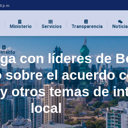
00 p.m.
Ministerio
Servicios
Transparencia
Noticia
ntacto
oga con líderes de 
o sobre el acuerdo 
y otros temas de in
local