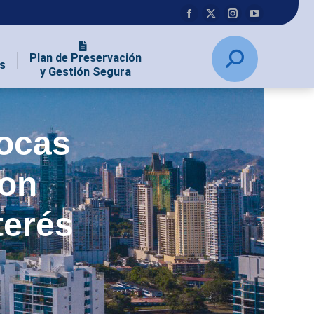
Plan de Preservación
s
y Gestión Segura
Bocas
con
terés