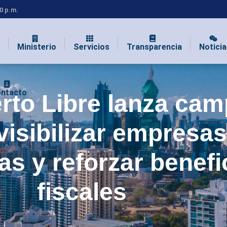
00 p.m.
Ministerio
Servicios
Transparencia
Noticia
ntacto
rto Libre lanza ca
visibilizar empresas
as y reforzar benefi
fiscales