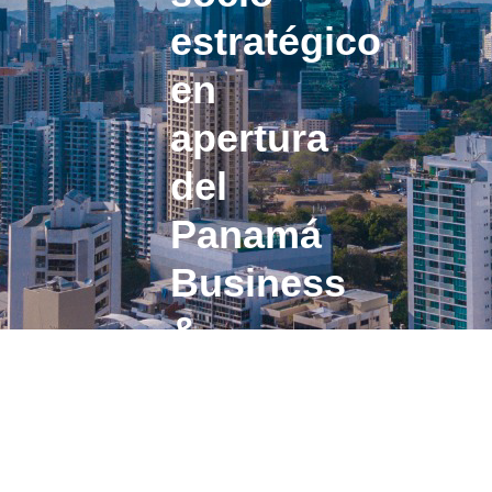
estratégico
en
apertura
del
Panamá
Business
&
Inversors’
Days