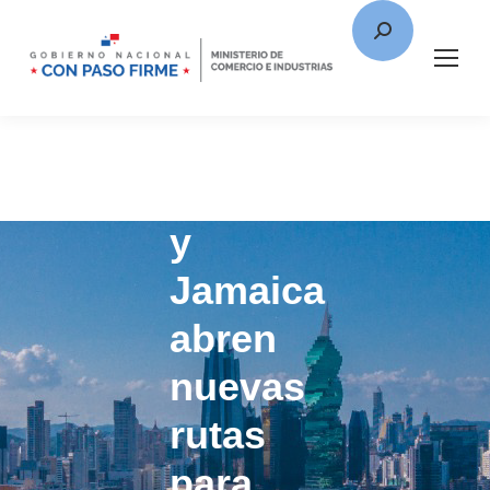
Panamá
y
Jamaica
abren
nuevas
rutas
para