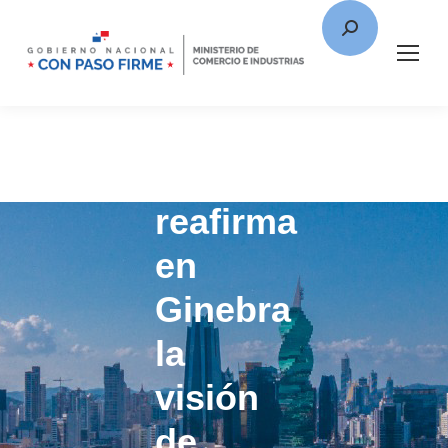
Moltó
reafirma
en
Ginebra
la
visión
de