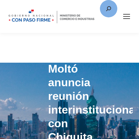
Ministro
Moltó
anuncia
reunión
interinstitucional
con
Chiquita