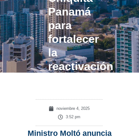
Panamá
para
fortalecer
la
reactivación
bananera
noviembre 4, 2025
3:52 pm
Ministro Moltó anuncia