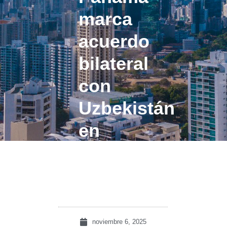
marca
acuerdo
bilateral
con
Uzbekistán
en
la
OMC
noviembre 6, 2025