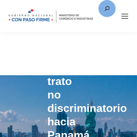
Compromiso
de
trato
no
discriminatorio
hacia
Panamá