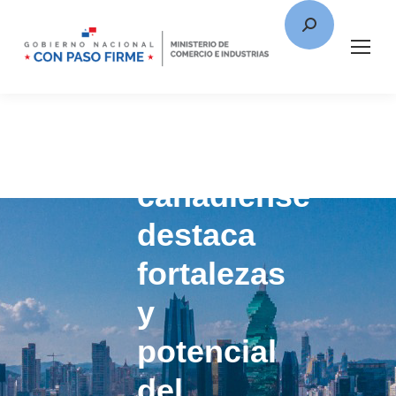
Consultora
canadiense
destaca
fortalezas
y
potencial
del