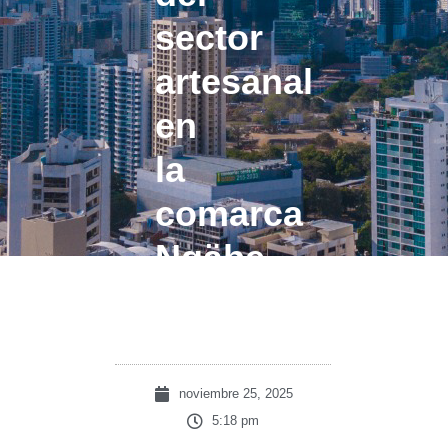
sector
artesanal
en
la
comarca
Ngäbe
Buglé
noviembre 25, 2025
5:18 pm