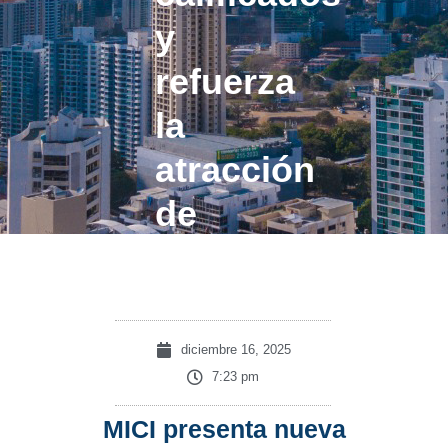
y
refuerza
la
atracción
de
inversión
diciembre 16, 2025
7:23 pm
MICI presenta nueva