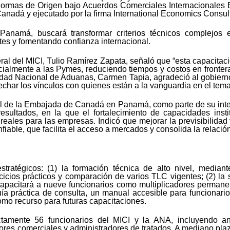
“Normas de Origen bajo Acuerdos Comerciales Internacionales 
Canadá y ejecutado por la firma International Economics Consul
n Panamá, buscará transformar criterios técnicos complejos
es y fomentando confianza internacional.
ral del MICI, Tulio Ramírez Zapata, señaló que “esta capacitació
lmente a las Pymes, reduciendo tiempos y costos en frontera y
oridad Nacional de Aduanas, Carmen Tapia, agradeció al gobiern
rechar los vínculos con quienes están a la vanguardia en el tema
ial de la Embajada de Canadá en Panamá, como parte de su int
esultados, en la que el fortalecimiento de capacidades inst
eales para las empresas. Indicó que mejorar la previsibilidad
able, que facilita el acceso a mercados y consolida la relación
tratégicos: (1) la formación técnica de alto nivel, mediante
cicios prácticos y comparación de varios TLC vigentes; (2) la s
pacitará a nueve funcionarios como multiplicadores permanen
guía práctica de consulta, un manual accesible para funcionario
como recurso para futuras capacitaciones.
ectamente 56 funcionarios del MICI y la ANA, incluyendo ana
dores comerciales y administradores de tratados. A mediano plaz