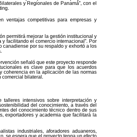
Bilaterales y Regionales de Panamá”, con el
ting.
 en ventajas competitivas para empresas y
n permitirá mejorar la gestión institucional y
 facilitando el comercio internacional”. Por
o canadiense por su respaldo y exhortó a los
.
ervención señaló que este proyecto responde
itucionales es clave para que los acuerdos
 y coherencia en la aplicación de las normas
 comercial bilateral.
 talleres intensivos sobre interpretación y
ostenibilidad del conocimiento, a través del
tes del conocimiento técnico dentro de sus
s, exportadores y academia que facilitará la
listas industriales, aforadores aduaneros,
o, se espera que el proyecto tenga un efecto