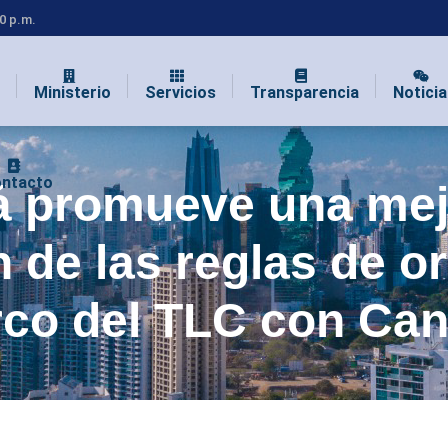
00 p.m.
Ministerio
Servicios
Transparencia
Noticia
ntacto
 promueve una mej
n de las reglas de o
rco del TLC con Ca