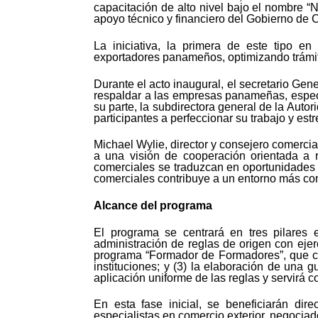
capacitación de alto nivel bajo el nombre 
apoyo técnico y financiero del Gobierno de 
La iniciativa, la primera de este tipo e
exportadores panameños, optimizando trámit
Durante el acto inaugural, el secretario Gene
respaldar a las empresas panameñas, especia
su parte, la subdirectora general de la Aut
participantes a perfeccionar su trabajo y est
Michael Wylie, director y consejero comerc
a una visión de cooperación orientada a r
comerciales se traduzcan en oportunidades r
comerciales contribuye a un entorno más confi
Alcance del programa
El programa se centrará en tres pilares es
administración de reglas de origen con ejer
programa “Formador de Formadores”, que ca
instituciones; y (3) la elaboración de una 
aplicación uniforme de las reglas y servirá 
En esta fase inicial, se beneficiarán dir
especialistas en comercio exterior, negocia